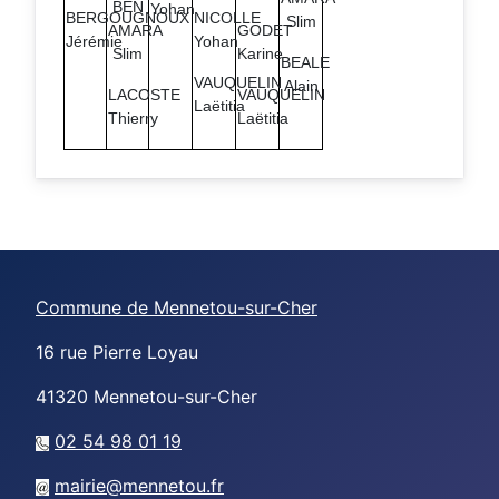
BEN
Yohan
BERGOUGNOUX
NICOLLE
Slim
AMARA
GODET
Jérémie
Yohan
Slim
Karine
BEALE
VAUQUELIN
Alain
LACOSTE
VAUQUELIN
Laëtitia
Thierry
Laëtitia
Commune de Mennetou-sur-Cher
16 rue Pierre Loyau
41320
Mennetou-sur-Cher
02 54 98 01 19
mairie@mennetou.fr