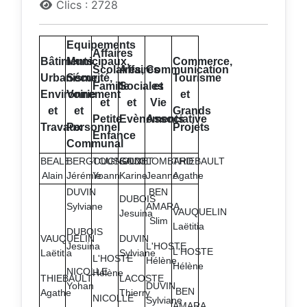
Clics : 2728
Equipements
Affaires
Bâtiments,
Municipaux,
Commerce,
Scolaires,
Affaires
Communication
Urbanisme,
Sécurité,
Tourisme
Famille
Sociales
et
Environnement
Voirie
et
et
et
Vie
et
et
Grands
Petite
Evènements
Associative
Travaux
Personnel
Projets
Enfance
Communal
BEALE
BERGOUGNOUX
TOUSSAINT
GODET
LOMBARD
THIEBAULT
Alain
Jérémie
Yoann
Karine
Jeanne
Agathe
DUVIN
BEN
DUBOIS
Sylviane
AMARA
VAUQUELIN
Jesuina
Slim
Laëtitia
DUBOIS
VAUQUELIN
DUVIN
Jesuina
L'HOSTE
L'HOSTE
Laëtitia
Sylviane
L'HOSTE
Hélène
Hélène
NICOLLE
Hélène
THIEBAULT
LACOSTE
Yohan
DUVIN
BEN
Agathe
Thierry
NICOLLE
Sylviane
AMARA