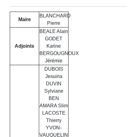
BLANCHARD
Maire
Pierre
BEALE Alain
GODET
Adjoints
Karine
BERGOUGNOUX
Jérémie
DUBOIS
Jesuina
DUVIN
Sylviane
BEN
AMARA Slim
LACOSTE
Thierry
YVON-
VAUQUELIN